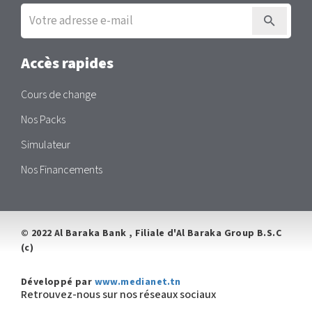
Inscription
à
la
newsletter
Accès rapides
Cours de change
Nos Packs
Simulateur
Nos Financements
© 2022 Al Baraka Bank , Filiale d'Al Baraka Group B.S.C
(c)
Développé par
www.medianet.tn
Retrouvez-nous sur nos réseaux sociaux