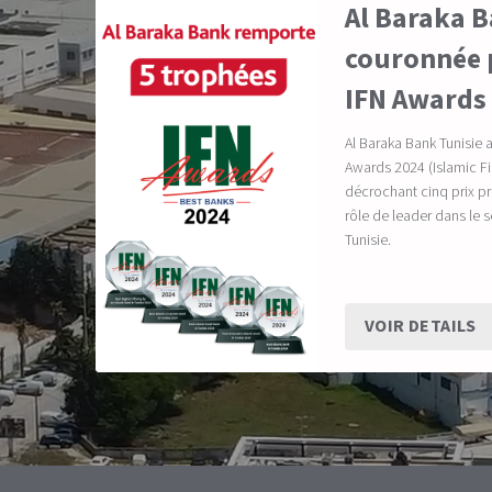
Al Baraka B
couronnée p
IFN Awards
Al Baraka Bank Tunisie 
Awards 2024 (Islamic 
décrochant cinq prix pr
rôle de leader dans le 
Tunisie.
VOIR DETAILS