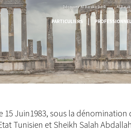
Menu
Découvrir Al Baraka Bank
Al Barak
Top
PARTICULIERS
PROFESSIONNE
 le 15 Juin1983, sous la dénominati
Etat Tunisien et Sheikh Salah Abdal