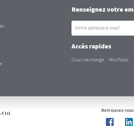
Renseignez votre ema
Inscription
es
à
la
newsletter
Accès rapides
Cours de change
Nos Packs
e
Retrouvez-nous
.C (c)