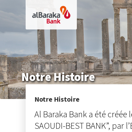
Aller
au
contenu
principal
Notre Histoire
Notre Histoire
Al Baraka Bank a été créée
SAOUDI-BEST BANK”, par l’