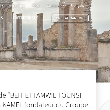
Search
Français
a Group B.S.C (c)
Pays
Contact
LS
ENTREPRISES
DIGITAL BANKING
on de “BEIT ETTAMWIL TOUNSI
lah KAMEL fondateur du Groupe