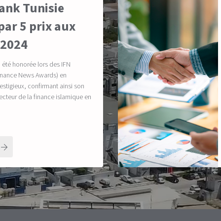
ank Tunisie
ar 5 prix aux
 2024
a été honorée lors des IFN
Finance News Awards) en
estigieux, confirmant ainsi son
secteur de la finance islamique en