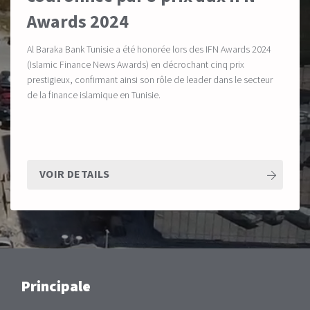
Awards 2024
Al Baraka Bank Tunisie a été honorée lors des IFN Awards 2024
(Islamic Finance News Awards) en décrochant cinq prix
prestigieux, confirmant ainsi son rôle de leader dans le secteur
de la finance islamique en Tunisie.
VOIR DETAILS
Main
Principale