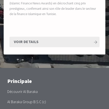
(Islamic Finance News Awards) en décrochant cinq prix
prestigieux, confirmant ainsi son rôle de leader dans le secteur
de la finance islamique en Tunisie.
VOIR DETAILS
Main
Principale
Découvrir Al Baraka
Al Baraka Group B.S.C (c)