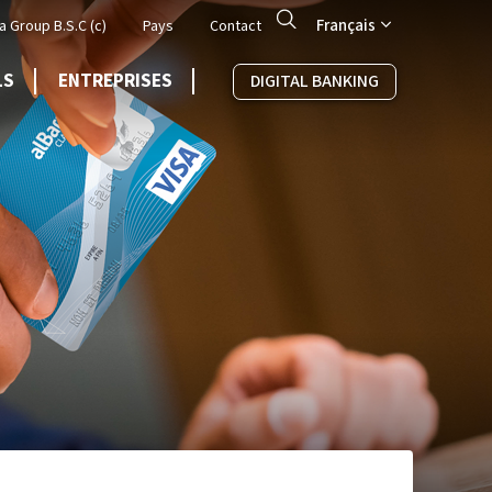
Search
Français
a Group B.S.C (c)
Pays
Contact
LS
ENTREPRISES
DIGITAL BANKING