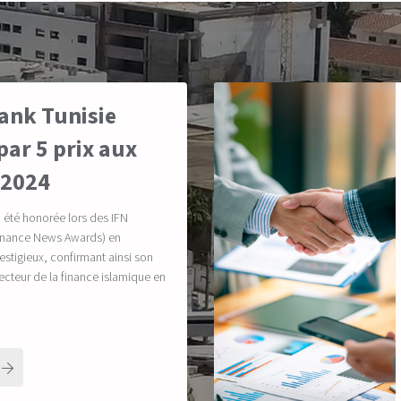
ank Tunisie
ar 5 prix aux
 2024
a été honorée lors des IFN
Finance News Awards) en
estigieux, confirmant ainsi son
secteur de la finance islamique en