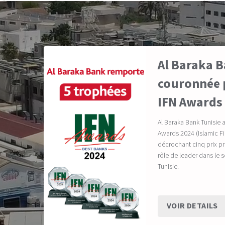
Al Baraka B
couronnée p
IFN Awards
Al Baraka Bank Tunisie 
Awards 2024 (Islamic 
décrochant cinq prix pr
rôle de leader dans le 
Tunisie.
VOIR DETAILS