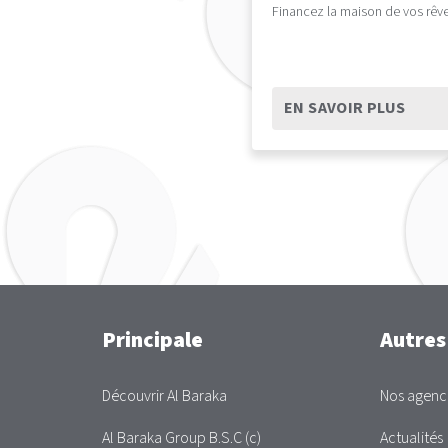
Financez la maison de vos rêve
EN SAVOIR PLUS
Main
Principale
Autres
Découvrir Al Baraka
Nos agenc
Al Baraka Group B.S.C (c)
Actualités