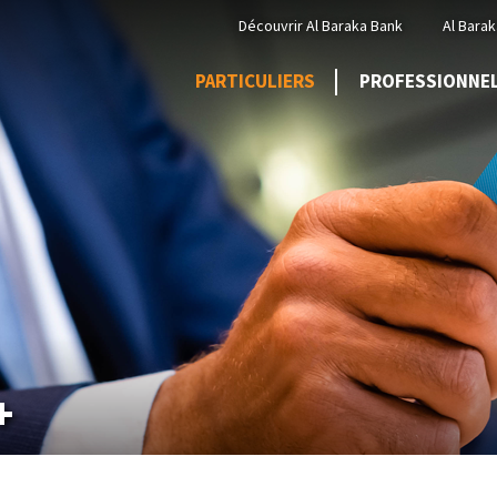
Menu
Découvrir Al Baraka Bank
Al Barak
Top
PARTICULIERS
PROFESSIONNE
+