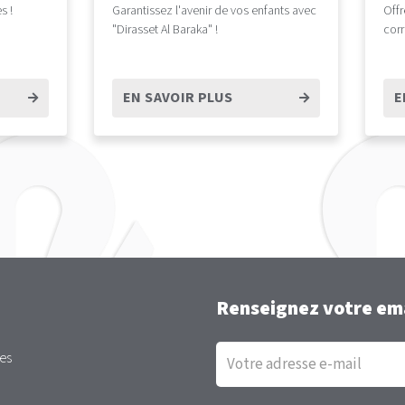
s !
Garantissez l'avenir de vos enfants avec
Offr
"Dirasset Al Baraka" !
cor
EN SAVOIR PLUS
E
Renseignez votre ema
Inscription
es
à
la