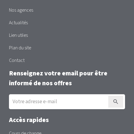
Nos agences
Actualités
Lien utiles
Plan du site
Contact
Renseignez votre email pour être
informé de nos offres
Inscription
à
la
newsletter
Accès rapides
Cours de change