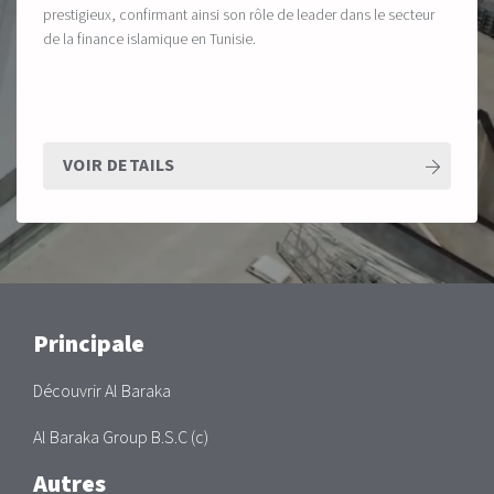
prestigieux, confirmant ainsi son rôle de leader dans le secteur
de la finance islamique en Tunisie.
VOIR DETAILS
Main
Principale
Découvrir Al Baraka
Al Baraka Group B.S.C (c)
Autres