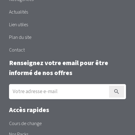
Actualités
Lien utiles
Plan du site
Contact
Renseignez votre email pour être
informé de nos offres
Inscription
à
la
newsletter
Accès rapides
Cours de change
Nos Packs