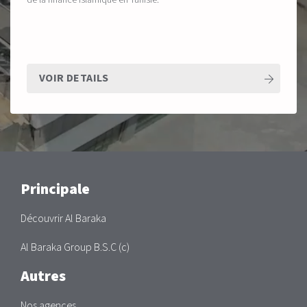
de la finance islamique en Tunisie.
VOIR DETAILS
Main
Principale
Découvrir Al Baraka
Al Baraka Group B.S.C (c)
Autres
Nos agences