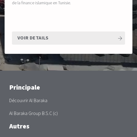
de la finance islamique en Tunisie.
VOIR DETAILS
Main
Principale
Découvrir Al Baraka
Al Baraka Group B.S.C (c)
Autres