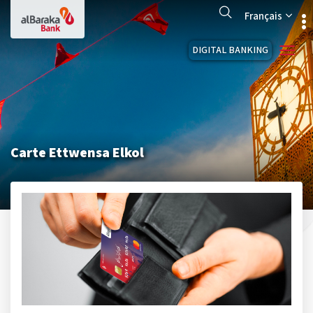
Aller
Search
au
Français
contenu
principal
DIGITAL BANKING
Carte Ettwensa Elkol