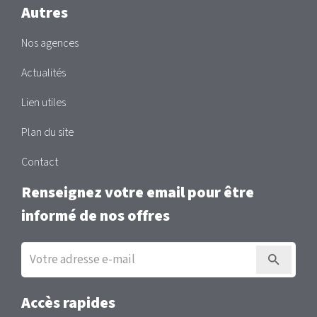
Autres
Nos agences
Actualités
Lien utiles
Plan du site
Contact
Renseignez votre email pour être
informé de nos offres
Inscription
à
la
newsletter
Accès rapides