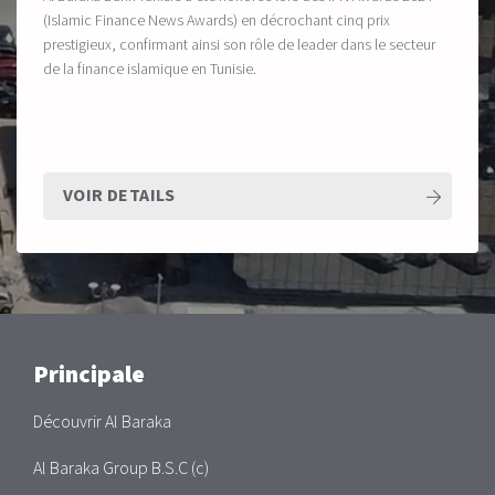
(Islamic Finance News Awards) en décrochant cinq prix
prestigieux, confirmant ainsi son rôle de leader dans le secteur
de la finance islamique en Tunisie.
VOIR DETAILS
Main
Principale
Découvrir Al Baraka
Al Baraka Group B.S.C (c)