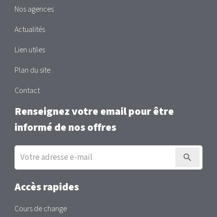
Nos agences
Actualités
Lien utiles
Plan du site
Contact
Renseignez votre email pour être
informé de nos offres
Inscription
à
la
newsletter
Accès rapides
Cours de change