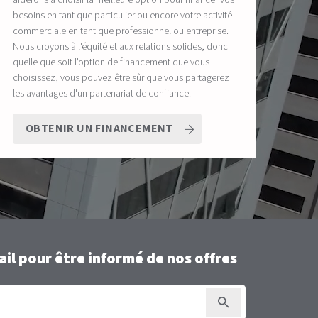
aiderons à choisir la meilleure option pour financer vos
besoins en tant que particulier ou encore votre activité
commerciale en tant que professionnel ou entreprise.
Nous croyons à l'équité et aux relations solides, donc
quelle que soit l'option de financement que vous
choisissez, vous pouvez être sûr que vous partagerez
les avantages d'un partenariat de confiance.
OBTENIR UN FINANCEMENT
il pour être informé de nos offres