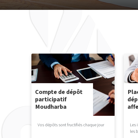
Compte de dépôt
Pla
participatif
dép
Moudharba
aff
Vos dépôts sont fructifiés chaque jour
Les 
les 