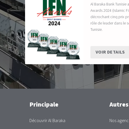
Al Baraka Bank Tunisie 
Awards 2024 (Islamic 
décrochant cinq prix pr
rôle de leader dans le 
Tunisie.
VOIR DETAILS
Main
Principale
Autres
Découvrir Al Baraka
Nos agenc