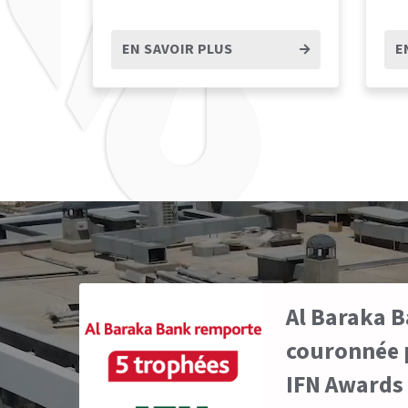
EN SAVOIR PLUS
E
Al Baraka B
couronnée p
IFN Awards