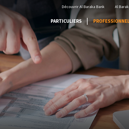
Menu
Découvrir Al Baraka Bank
Al Barak
Top
PARTICULIERS
PROFESSIONNE