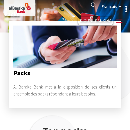
Aller
Search
au
Français
contenu
Packs
principal
DIGITAL BANKING
Packs
Al Baraka Bank met à la disposition de ses clients un
ensemble des packs répondant à leurs besoins.