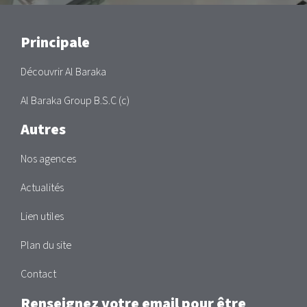
Main
Principale
Découvrir Al Baraka
Al Baraka Group B.S.C (c)
Autres
Nos agences
Actualités
Lien utiles
Plan du site
Contact
Renseignez votre email pour être