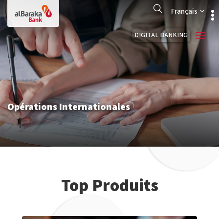
Aller
Search
au
Français
contenu
principal
DIGITAL BANKING
Opérations Internationales
Top Produits