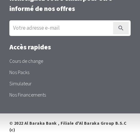
informé de nos offres
Inscription
à
la
newsletter
Accès rapides
Cours de change
Nos Packs
Simulateur
Nos Financements
© 2022 Al Baraka Bank , Filiale d'Al Baraka Group B.S.C
(c)