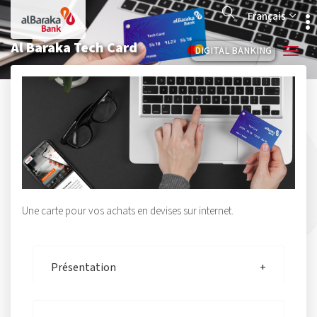
Aller
Search
au
Français
contenu
principal
Al Baraka Tech Card
DIGITAL BANKING
Une carte pour vos achats en devises sur internet.
Présentation