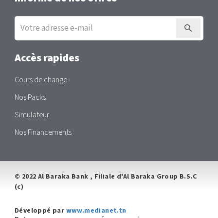
Inscription
à
la
newsletter
Accès rapides
Cours de change
Nos Packs
Simulateur
Nos Financements
© 2022 Al Baraka Bank , Filiale d'Al Baraka Group B.S.C
(c)
Développé par
www.medianet.tn