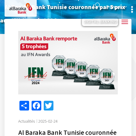
Aller
Search
Al Baraka Bank Tunisie couronnée par 5 prix
au
Français
contenu
principal
aux IFN Awards 2024
DIGITAL BANKING
Share
Facebook
Twitter
Actualités
2025-02-24
Al Baraka Bank Tunisie couronnée