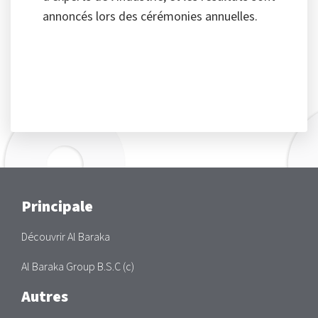
annoncés lors des cérémonies annuelles.
Main
Principale
Découvrir Al Baraka
Al Baraka Group B.S.C (c)
Autres