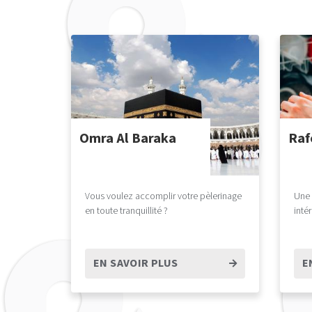
Omra Al Baraka
Raf
Vous voulez accomplir votre pèlerinage
Une 
en toute tranquillité ?
intér
EN SAVOIR PLUS
E