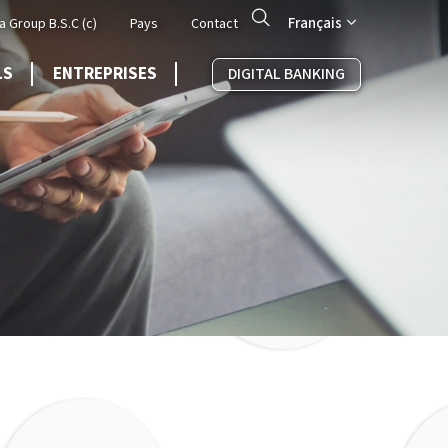
Search
Français
a Group B.S.C (c)
Pays
Contact
LS
ENTREPRISES
DIGITAL BANKING