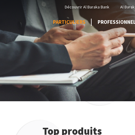
Menu
Découvrir Al Baraka Bank
Al Barak
Top
PARTICULIERS
PROFESSIONNE
Top produits