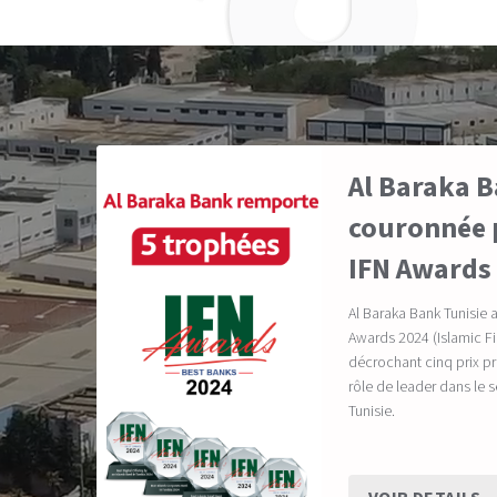
Al Baraka B
couronnée p
IFN Awards
Al Baraka Bank Tunisie 
Awards 2024 (Islamic 
décrochant cinq prix pr
rôle de leader dans le 
Tunisie.