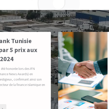
ank Tunisie
ar 5 prix aux
 2024
a été honorée lors des IFN
Finance News Awards) en
estigieux, confirmant ainsi son
secteur de la finance islamique en