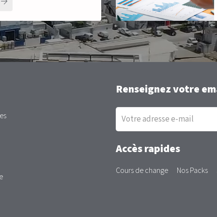
Renseignez votre ema
Inscription
es
à
la
newsletter
Accès rapides
Cours de change
Nos Packs
e