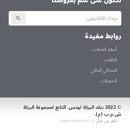
لتكون على علم بعروضنا
الاشتراك
في
النشرة
الإخبارية
روابط مفيدة
أسعار العملات
الباقات
المحاكي المالي
التمويلات
© 2022 بنك البركة تونس، التابع لمجموعة البركة
ش.م.ب (م).
طوّر من قبل
www.medianet.tn