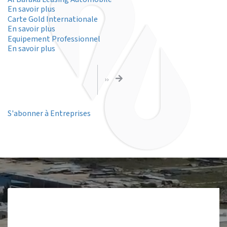
Al
sur
Baraka
En savoir plus
Al
Carte Gold Internationale
Baraka
sur
En savoir plus
Leasing
Carte
Equipement Professionnel
Automobile
Gold
sur
En savoir plus
Internationale
Equipement
Professionnel
Pagination
PAGE
››
SUIVANTE
S'abonner à Entreprises