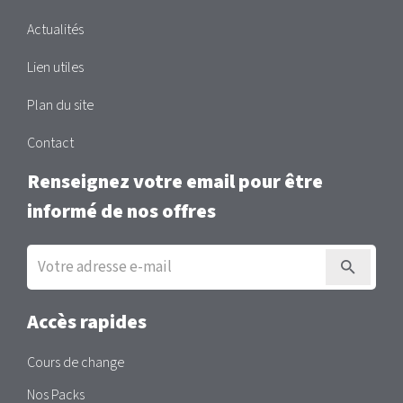
Actualités
Lien utiles
Plan du site
Contact
Renseignez votre email pour être
informé de nos offres
Inscription
à
la
newsletter
Accès rapides
Cours de change
Nos Packs