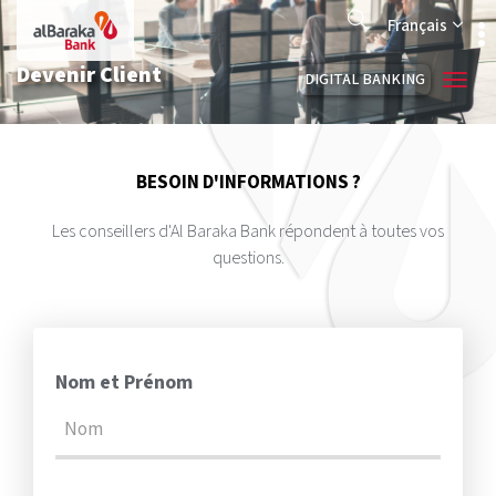
Aller
Search
au
Français
contenu
principal
Devenir Client
DIGITAL BANKING
BESOIN D'INFORMATIONS ?
Les conseillers d'Al Baraka Bank répondent à toutes vos
questions.
Nom et Prénom