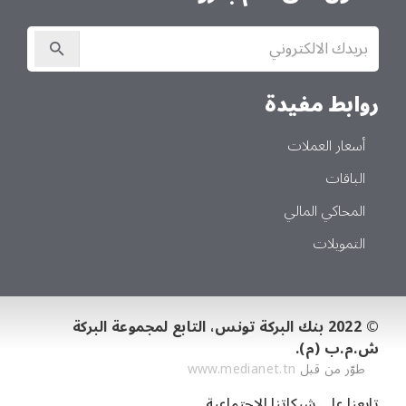
الاشتراك
في
النشرة
الإخبارية
روابط مفيدة
أسعار العملات
الباقات
المحاكي المالي
التمويلات
© 2022 بنك البركة تونس، التابع لمجموعة البركة
ش.م.ب (م).
طوّر من قبل
www.medianet.tn
تابعنا على شبكاتنا الاجتماعية