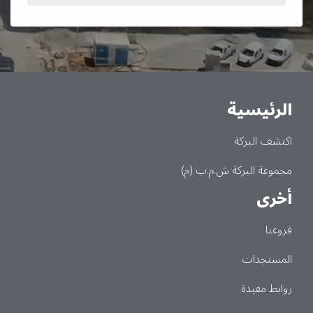
الرئيسية
Main
اكتشف البركة
مجموعة البركة ش.م.ب (م)
أخرى
فروعنا
المستجدات
روابط مفيدة