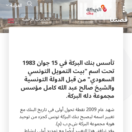
تجاوز
Search
العربية
إلى
المحتوى
الرئيسي
قصتنا
الخدمات الرقمية
تأسس بنك البركة في 15 جوان 1983
تحت اسم "بيت التمويل التونسي
السعودي" من قبل الدولة التونسية
والشيخ صالح عبد الله كامل مؤسس
مجموعة دله البركة.
شهد عام 2009 نقطة تحول أولى في تاريخ البنك مع
تغيير اسمه ليصبح بنك البركة تونس كجزء من توحيد
هوية مجموعة البركة ش.م.ب (م).
وقد ترافق هذا التغيير أيضًا مع تمديد أولي لنشاط