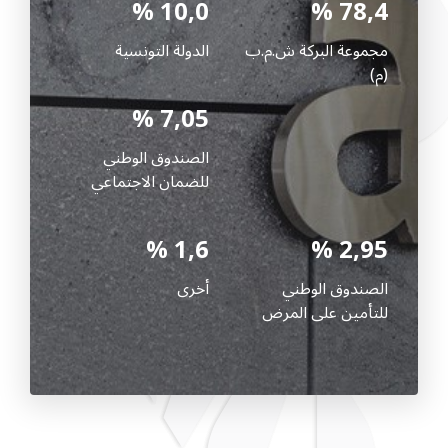
10,0 %
78,4 %
مجموعة البركة ش.م.ب
الدولة التونسية
(م)
7,05 %
الصندوق الوطني
للضمان الاجتماعي
1,6 %
2,95 %
الصندوق الوطني
أخرى
للتأمين على المرض