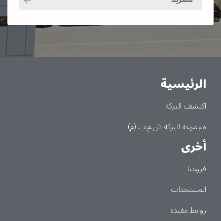
الرئيسية
Main
اكتشف البركة
مجموعة البركة ش.م.ب (م)
أخرى
فروعنا
المستجدات
روابط مفيدة