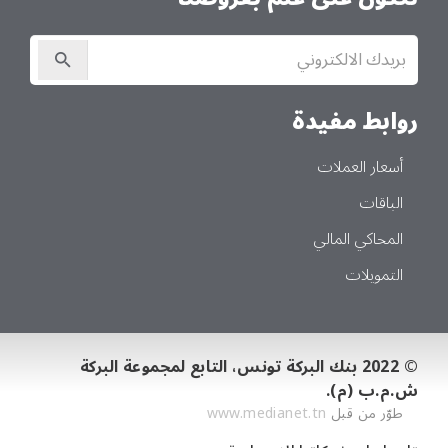
الاشتراك
في
النشرة
الإخبارية
روابط مفيدة
أسعار العملات
الباقات
المحاكي المالي
التمويلات
© 2022 بنك البركة تونس، التابع لمجموعة البركة
ش.م.ب (م).
طوّر من قبل
www.medianet.tn