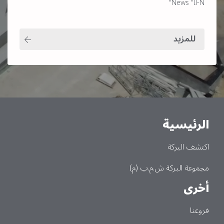
News "IFN"
للمزيد
الرئيسية
Main
اكتشف البركة
مجموعة البركة ش.م.ب (م)
أخرى
فروعنا