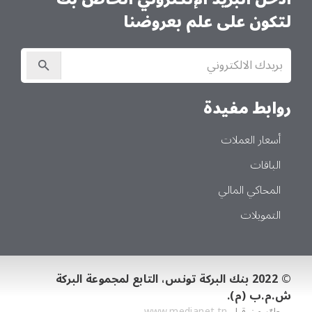
لتكون على علم بعروضنا
الاشتراك
في
النشرة
الإخبارية
روابط مفيدة
أسعار العملات
الباقات
المحاكي المالي
التمويلات
© 2022 بنك البركة تونس، التابع لمجموعة البركة
ش.م.ب (م).
طوّر من قبل
www.medianet.tn