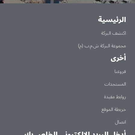
الرئيسية
Main
اكتشف البركة
مجموعة البركة ش.م.ب (م)
أخرى
فروعنا
المستجدات
روابط مفيدة
خريطة الموقع
اتصال
أدخل البريد الإلكتروني الخاص بك