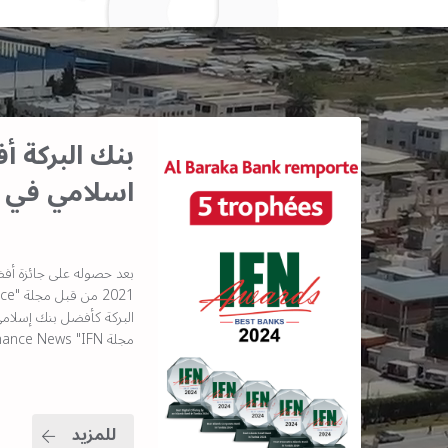
بنك البركة 
اسلامي في 
بعد حصوله على جائزة أف
مجلة Islamic Finance News "IFN"
للمزيد