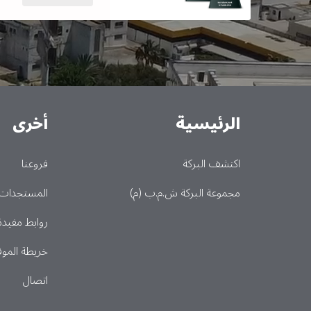
الرئيسية
أخرى
Main
اكتشف البركة
فروعنا
مجموعة البركة ش.م.ب (م)
المستجدات
روابط مفيدة
خريطة الموق
اتصال