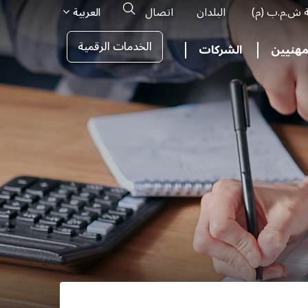
Search
ة ش.م.ب (م)
البلدان
اتصال
العربية
الخدمات الرقمية
مهنيين
الشركات