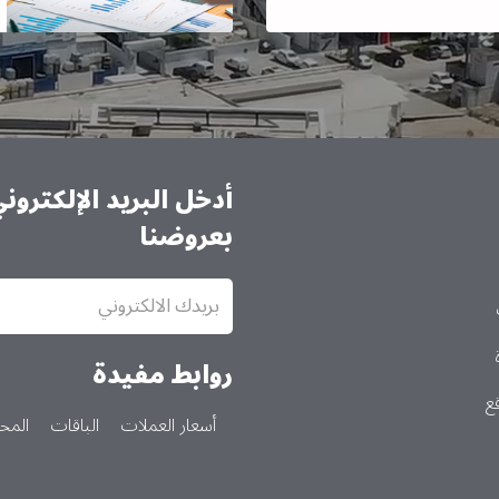
أدخل البريد الإلكترو
بعروضنا
الاشتراك
في
النشرة
الإخبارية
روابط مفيدة
ع
أسعار العملات
الباقات
المحا