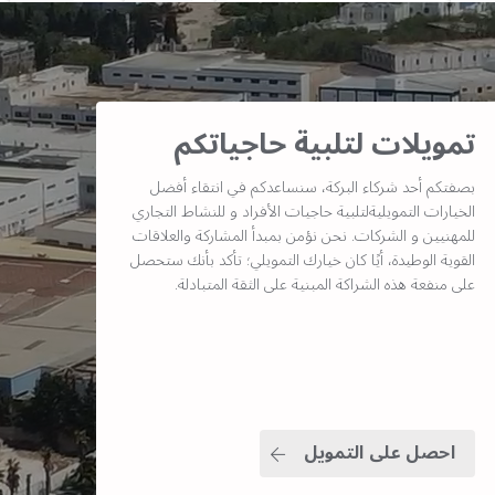
تمويلات لتلبية حاجياتكم
بصفتكم أحد شركاء البركة، سنساعدكم في انتقاء أفضل
الخيارات التمويليةلتلبية حاجيات الأفراد و للنشاط التجاري
للمهنيين و الشركات. نحن نؤمن بمبدأ المشاركة والعلاقات
القوية الوطيدة، أيًا كان خيارك التمويلي؛ تأكد بأنك ستحصل
على منفعة هذه الشراكة المبنية على الثقة المتبادلة.
احصل على التمويل