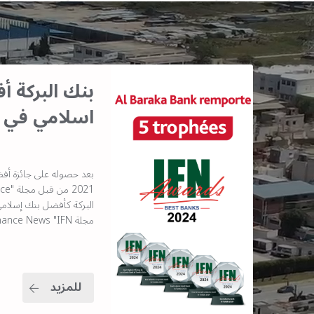
بنك البركة 
اسلامي في 
بعد حصوله على جائزة أف
مجلة Islamic Finance News "IFN"
للمزيد