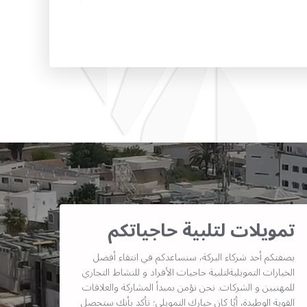
تمويلات لتلبية حاجياتكم
بصفتكم أحد شركاء البركة، سنساعدكم في انتقاء أفضل
الخيارات التمويليةلتلبية حاجيات الأفراد و للنشاط التجاري
للمهنيين و الشركات. نحن نؤمن بمبدأ المشاركة والعلاقات
القوية الوطيدة، أيًا كان خيارك التمويلي؛ تأكد بأنك ستحصل