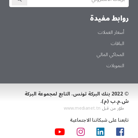
في
النشرة
الإخبارية
روابط مفيدة
أسعار العملات
الباقات
المحاكي المالي
التمويلات
© 2022 بنك البركة تونس، التابع لمجموعة البركة
ش.م.ب (م).
طوّر من قبل
www.medianet.tn
تابعنا على شبكاتنا الاجتماعية