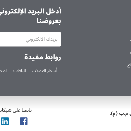
أدخل البريد الإلكترو
بعروضنا
الاشتراك
في
النشرة
الإخبارية
روابط مفيدة
ع
أسعار العملات
الباقات
المحا
تابعنا على شبكاتن