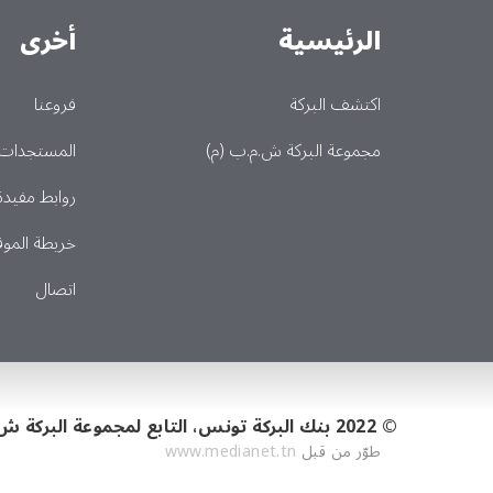
الرئيسية
أخرى
Main
اكتشف البركة
فروعنا
مجموعة البركة ش.م.ب (م)
المستجدات
روابط مفيدة
خريطة الموق
اتصال
© 2022 بنك البركة تونس، التابع لمجموعة البركة ش.م.ب (م).
طوّر من قبل
www.medianet.tn