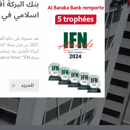
بنك البركة 
اسلامي في 
بعد حصوله على جائزة أف
مجلة Islamic Finance News "IFN"
للمزيد