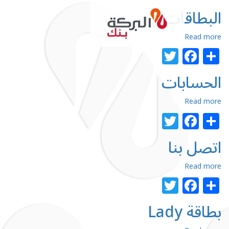
تجاوز
البطاقات
إلى
المحتوى
الرئيسي
about
Read more
البطاقات
Facebook
Twitter
Share
الحسابات
about
Read more
الحسابات
Facebook
Twitter
Share
اتصل بنا
about
Read more
اتصل
Facebook
Twitter
Share
بنا
بطاقة Lady