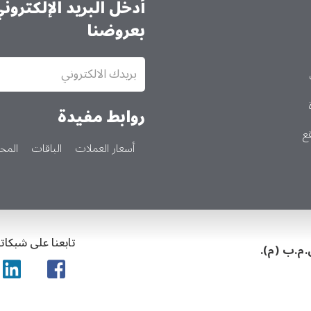
أدخل البريد الإلكترو
بعروضنا
الاشتراك
في
النشرة
الإخبارية
روابط مفيدة
ع
أسعار العملات
الباقات
المحا
تابعنا على شبكاتن