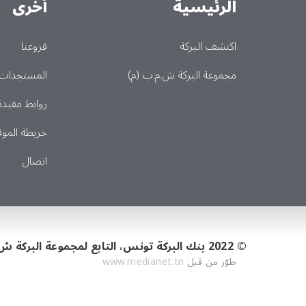
الرئيسية
أخرى
Main
اكتشف البركة
فروعنا
مجموعة البركة ش.م.ب (م)
المستجدات
روابط مفيدة
خريطة الموق
اتصال
© 2022 بنك البركة تونس، التابع لمجموعة البركة ش.م.ب (م).
طوّر من قبل
www.medianet.tn