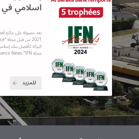
اسلامي في 
بعد حصوله على جائزة أف
مجلة Islamic Finance News "IFN"
للمزيد