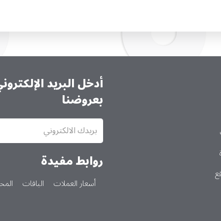
أدخل البريد الإلكترو
بعروضنا
الاشتراك
في
النشرة
الإخبارية
روابط مفيدة
ع
أسعار العملات
الباقات
المحا