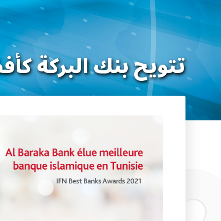
تتويح بنك البركة ك