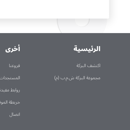
الرئيسية
أخرى
Main
اكتشف البركة
فروعنا
مجموعة البركة ش.م.ب (م)
المستجدات
روابط مفيدة
خريطة الموق
اتصال